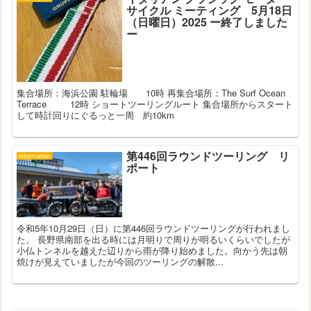
サイクル ミーティング 5月18日
（日曜日）2025 ー終了しました
ー
集合場所：海浜公園 駐輪場 10時 再集合場所：The Surf Ocean
Terrace 12時 ショートツーリングルート 集合場所からスタート
して時計回りにぐるっと一周 約10km
第446回ラウンドツーリング リ
information
ポート
令和5年10月29日（日）に第446回ラウンドツーリングが行われまし
た。 長野県南部を出る時には月明りで周りが明るいくらいでしたが
小仏トンネルを越えた辺りから雨が降り始めました。向かう先は朝
焼けが見えていましたが今回のツーリングの解散...