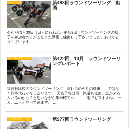
第463回ラウンドツーリング 動
information
画
令和7年3月30日（日）に行われた第463回ラウンドツーリングの様
子を参加者の方がまたまた動画に編集して下さいました。ありがと
うございます。
第422回 10月 ラウンドツーリ
ROUND TOURING
ングレポート
宣言解除後のラウンドツーリング、晴れ男の今期の幹事、、ではな
く幹事代行が今日走ります。 天気予報は雨、気温も低め。誰か来る
人いるのかな？と思いながら集合時間へ。 、、雨でも来ますね。 一
人、二人とやって来ます。 ...
第377回ラウンドツーリング
ROUND TOURING