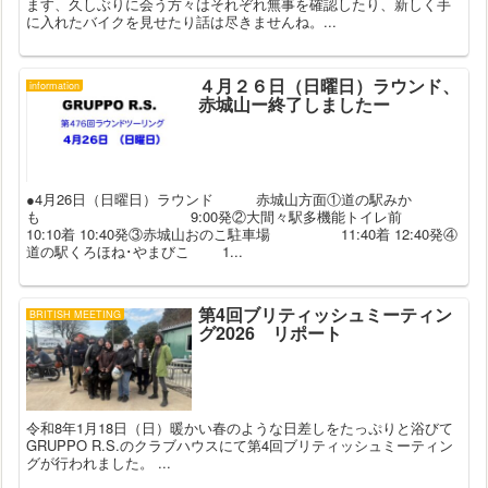
ます、久しぶりに会う方々はそれぞれ無事を確認したり、新しく手
に入れたバイクを見せたり話は尽きませんね。...
４月２６日（日曜日）ラウンド、
information
赤城山ー終了しましたー
●4月26日（日曜日）ラウンド 赤城山方面①道の駅みか
も 9:00発②大間々駅多機能トイレ前
10:10着 10:40発③赤城山おのこ駐車場 11:40着 12:40発④
道の駅くろほね･やまびこ 1...
第4回ブリティッシュミーティン
BRITISH MEETING
グ2026 リポート
令和8年1月18日（日）暖かい春のような日差しをたっぷりと浴びて
GRUPPO R.S.のクラブハウスにて第4回ブリティッシュミーティン
グが行われました。 ...