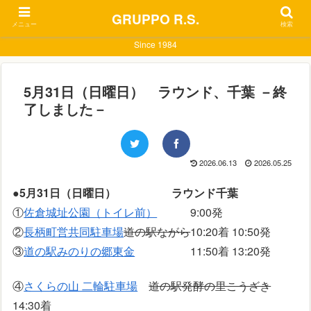
GRUPPO R.S.
メニュー
検索
Since 1984
5月31日（日曜日） ラウンド、千葉 －終
了しました－
2026.06.13
2026.05.25
●5月31日（日曜日） ラウンド千葉
①
佐倉城址公園（トイレ前）
9:00発
②
長柄町営共同駐車場
道の駅ながら
10:20着 10:50発
③
道の駅みのりの郷東金
11:50着 13:20発
④
さくらの山 二輪駐車場
道の駅発酵の里こうざき
14:30着