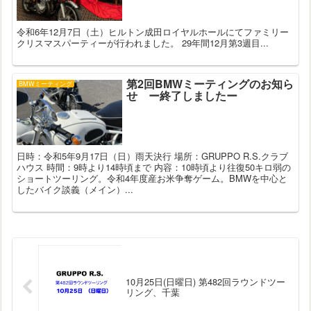
令和6年12月7日（土）ヒルトン成田ロイヤルホールにてファミリー
クリスマスパーティーが行われました。 29年間12月第3週目...
第2回BMWミーティングのお知ら
BMWミーティング
せ ー終了しましたー
日時：令和5年9月17日（日）雨天決行 場所：GRUPPO R.S.クラブ
ハウス 時間：9時より14時頃まで 内容：10時頃より往復50キロ弱の
ショートツーリング。令和4年度産お米争奪ゲーム。BMWを中心と
したバイク談義（メイン）...
10月25日(日曜日) 第482回ラウンドツー
リング、千葉