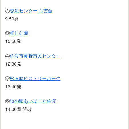
②
交流センター 白雲台
9:50発
③
相川公園
10:50発
④
佐渡市真野市民センター
12:30発
⑤
松ヶ崎ヒストリーパーク
13:40発
⑥
道の駅あいぽーと佐渡
14:30着 解散