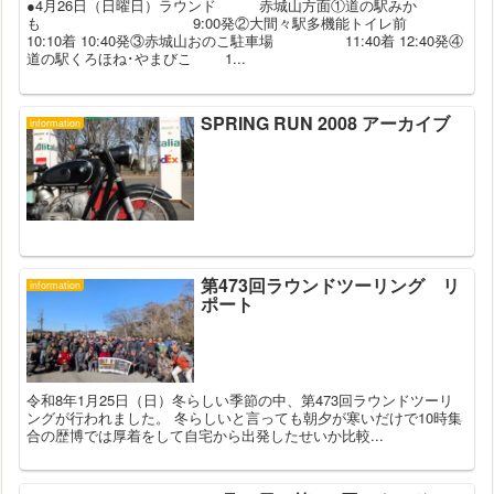
●4月26日（日曜日）ラウンド 赤城山方面①道の駅みか
も 9:00発②大間々駅多機能トイレ前
10:10着 10:40発③赤城山おのこ駐車場 11:40着 12:40発④
道の駅くろほね･やまびこ 1...
SPRING RUN 2008 アーカイブ
information
第473回ラウンドツーリング リ
information
ポート
令和8年1月25日（日）冬らしい季節の中、第473回ラウンドツーリ
ングが行われました。 冬らしいと言っても朝夕が寒いだけで10時集
合の歴博では厚着をして自宅から出発したせいか比較...