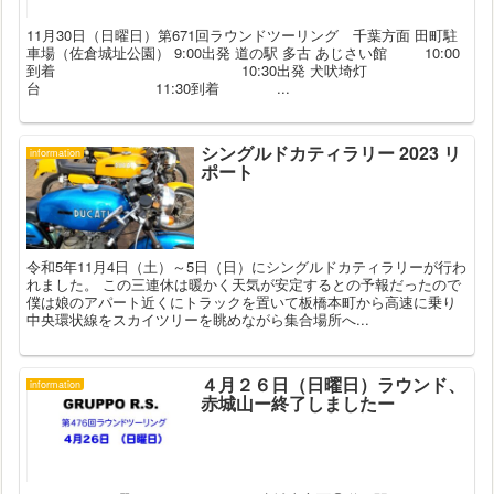
11月30日（日曜日）第671回ラウンドツーリング 千葉方面 田町駐
車場（佐倉城址公園） 9:00出発 道の駅 多古 あじさい館 10:00
到着 10:30出発 犬吠埼灯
台 11:30到着 ...
シングルドカティラリー 2023 リ
information
ポート
令和5年11月4日（土）～5日（日）にシングルドカティラリーが行わ
れました。 この三連休は暖かく天気が安定するとの予報だったので
僕は娘のアパート近くにトラックを置いて板橋本町から高速に乗り
中央環状線をスカイツリーを眺めながら集合場所へ...
４月２６日（日曜日）ラウンド、
information
赤城山ー終了しましたー