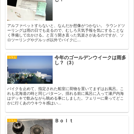
アルファベットすらないと、なんだか想像がつかない。 ラウンドツ
ーリングは雨の日でも走るので、むしろ天気予報を気にすることな
く準備して出かける。と言う開き直った気楽さがあるのですが、ソ
ロツーリングやグルッポ以外でバイクに...
今年のゴールデンウイークは雨多
コラム
し？（3）
バイクを止めて、指定された船室に荷物を置いてまずはお風呂。こ
れも北海道の時と同じパターン。揺れる前に風呂に入って瀬戸内海
はデッキで飲みながら眺める事にしました。フェリーに乗ってどこ
かに行くあのウキウキ感はい...
Ｂｏｌｔ
コラム