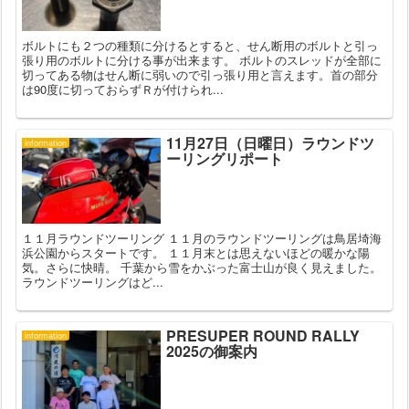
ボルトにも２つの種類に分けるとすると、せん断用のボルトと引っ
張り用のボルトに分ける事が出来ます。 ボルトのスレッドが全部に
切ってある物はせん断に弱いので引っ張り用と言えます。首の部分
は90度に切っておらずＲが付けられ...
11月27日（日曜日）ラウンドツ
information
ーリングリポート
１１月ラウンドツーリング １１月のラウンドツーリングは鳥居埼海
浜公園からスタートです。 １１月末とは思えないほどの暖かな陽
気。さらに快晴。 千葉から雪をかぶった富士山が良く見えました。
ラウンドツーリングはど...
PRESUPER ROUND RALLY
information
2025の御案内