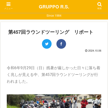
GRUPPO R.S.
メニュー
検索
Since 1984
第457回ラウンドツーリング リポート
2024.10.06
令和6年9月29日（日）残暑が厳しかった日々に落ち着
く兆しが見える中、第457回ラウンドツーリングが行
われました。