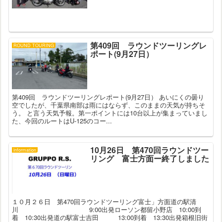
第409回 ラウンドツーリングレ
ROUND TOURING
ポート(9月27日）
第409回 ラウンドツーリングレポート(9月27日） あいにくの曇り
空でしたが、千葉県南部は雨にはならず、このままの天気が持ちそ
う。 と言う天気予報。第一ポイントには10台以上が集まっていまし
た、今回のルートはU-125のコー...
10月26日 第470回ラウンドツー
information
リング 富士方面ー終了しました
１０月２６日 第470回ラウンドツーリング富士」方面道の駅清
川 9:00出発ローソン都留小野店 10:00到
着 10:30出発道の駅富士吉田 13:00到着 13:30出発箱根旧街