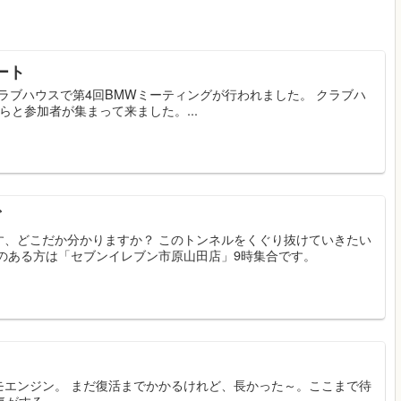
ート
S.クラブハウスで第4回BMWミーティングが行われました。 クラブハ
と参加者が集まって来ました。...
グ
す、どこだか分かりますか？ このトンネルをくぐり抜けていきたい
のある方は「セブンイレブン市原山田店」9時集合です。
スモエンジン。 まだ復活までかかるけれど、長かった～。ここまで待
らい普通に待てそうな気がする。