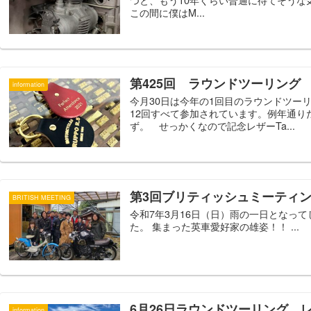
この間に僕はM...
第425回 ラウンドツーリング 
information
今月30日は今年の1回目のラウンドツー
12回すべて参加されています。例年通り
ず。 せっかくなので記念レザーTa...
第3回ブリティッシュミーティ
BRITISH MEETING
令和7年3月16日（日）雨の一日となっ
た。 集まった英車愛好家の雄姿！！ ...
6月26日ラウンドツーリング 
information