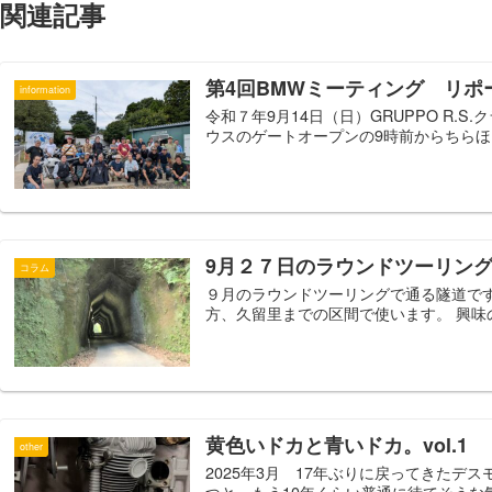
関連記事
第4回BMWミーティング リポ
information
令和７年9月14日（日）GRUPPO R.
ウスのゲートオープンの9時前からちらほら
9月２７日のラウンドツーリン
コラム
９月のラウンドツーリングで通る隧道で
方、久留里までの区間で使います。 興味
黄色いドカと青いドカ。vol.1
other
2025年3月 17年ぶりに戻ってきたデ
つと、もう10年く