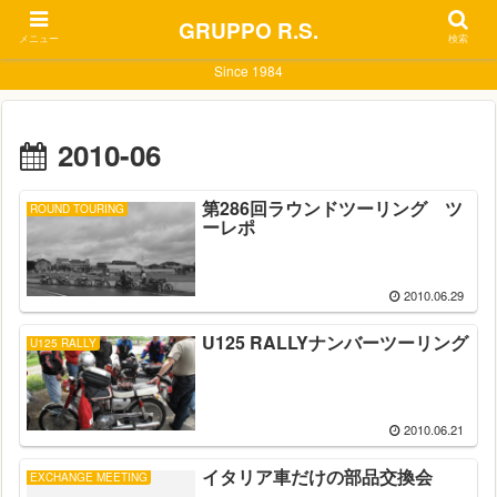
GRUPPO R.S.
メニュー
検索
Since 1984
2010-06
第286回ラウンドツーリング ツ
ROUND TOURING
ーレポ
2010.06.29
U125 RALLYナンバーツーリング
U125 RALLY
2010.06.21
イタリア車だけの部品交換会
EXCHANGE MEETING