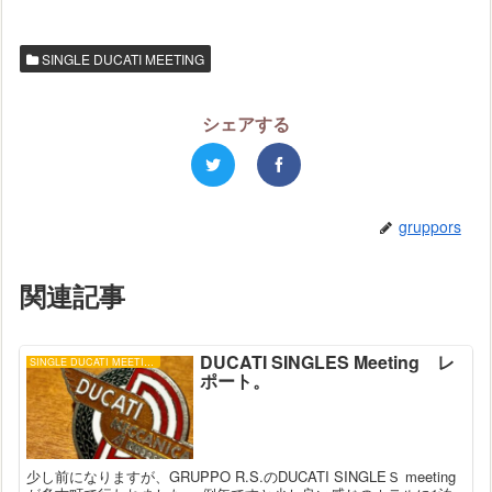
SINGLE DUCATI MEETING
シェアする
gruppors
関連記事
DUCATI SINGLES Meeting レ
SINGLE DUCATI MEETING
ポート。
少し前になりますが、GRUPPO R.S.のDUCATI SINGLEＳ meeting