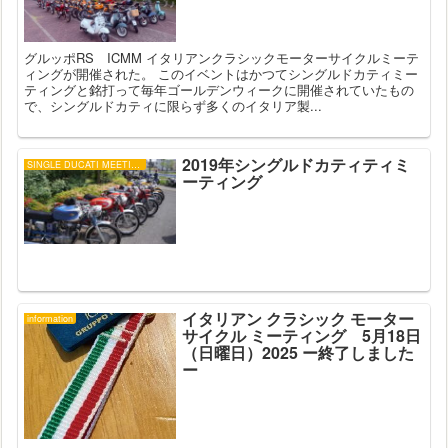
グルッポRS ICMM イタリアンクラシックモーターサイクルミーテ
ィングが開催された。 このイベントはかつてシングルドカティミー
ティングと銘打って毎年ゴールデンウィークに開催されていたもの
で、シングルドカティに限らず多くのイタリア製...
2019年シングルドカティティミ
SINGLE DUCATI MEETING
ーティング
イタリアン クラシック モーター
information
サイクル ミーティング 5月18日
（日曜日）2025 ー終了しました
ー