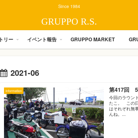
Since 1984
GRUPPO R.S.
トリー
イベント報告
GRUPPO MARKET
GR
2021-06
第417回
information
今回のラウン
たこ。 この
はそれぞれ無
んね。...