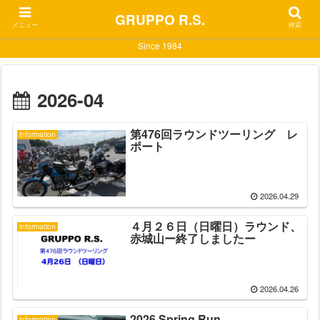
GRUPPO R.S.
メニュー
検索
Since 1984
2026-04
第476回ラウンドツーリング レ
information
ポート
2026.04.29
４月２６日（日曜日）ラウンド、
information
赤城山ー終了しましたー
2026.04.26
2026 Spring Run
information