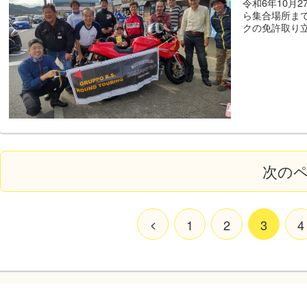
令和6年10月
ら集合場所ま
クの免許取り立
次の
1
2
3
4