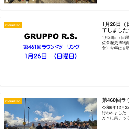
1月26日（
information
了しました
1月26日（日
佐倉歴史博物
食）今年は
第460回
information
令和6年12月
行われました
方々に集まって