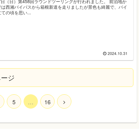
27日（日）第458回ラウンドツーリングが行われました。 前泊地か
では西湘バイパスから箱根新道を走りましたが景色も綺麗で、バイ
ての頃を思い...
2024.10.31
ページ
5
…
16