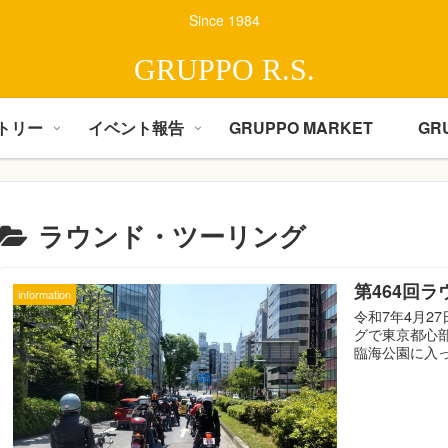
Since 1984
GRUPPO R.S.
トリー
イベント報告
GRUPPO MARKET
GR
ラウンド・ツーリング
第464回
information
令和7年4月2
グで東京都心
臨海公園に入っ