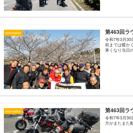
第463回
information
令和7年3月3
前までは暖か
寒くなり当日の
第463回
information
令和7年3月3
方がまたまた