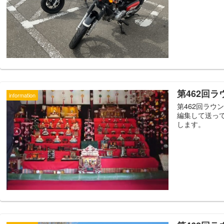
第462回
information
第462回ラ
編集して送っ
します。