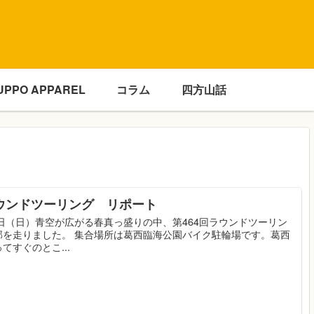
UPPO APPAREL
コラム
四方山話
ラウンドツーリング リポート
7日（日）青空が広がる春真っ盛りの中、第464回ラウンドツーリン
部を走りました。 集合場所は葛西臨海公園バイク駐輪場です。葛西
てすぐのとこ...