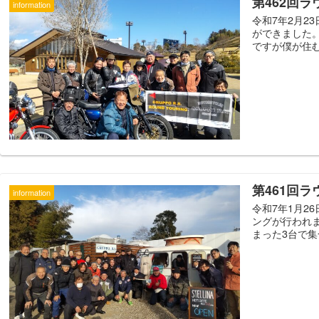
第462回
information
令和7年2月2
ができました
ですが僕が住む
第461回
information
令和7年1月2
ングが行われ
まった3台で集合