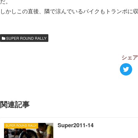
だ。
しかしこの直後、隣で涼んでいるバイクもトランポに
SUPER ROUND RALLY
シェ
関連記事
Super2011-14
SUPER ROUND RALLY