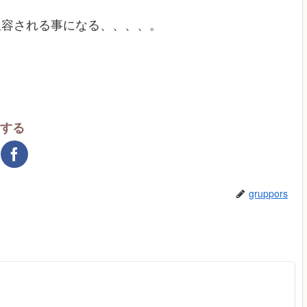
収容される事になる、、、、。
アする
gruppors