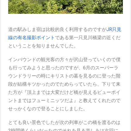
道の駅みしま宿は比較的良く利用するのですが
JR只見
線の有名撮影ポイント
である第一只見川橋梁の近くだ
ということを知りませんでした。
インバウンドの観光客の方々が沢山登っていくので僕
も行ってみようと思ったのですが、6月のスーパーラ
ウンドラリーの時にキリストの墓を見るのに登った階
段が結構キツかったのでためらっていたら、下りて来
た方が『頂上までは大変だけど橋が見えるビューポイ
ントまではフューミニッツだよ』と教えてくれたので
せっかくなので登ることにしました。
とても良い景色でしたが次の列車がこの橋を渡るのは
2時間後くらいだったのでそれを見る楽しみは次回に