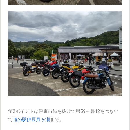
第2ポイントは伊東市街を抜けて県59～県12をつない
で
道の駅伊豆月ヶ瀬
まで。