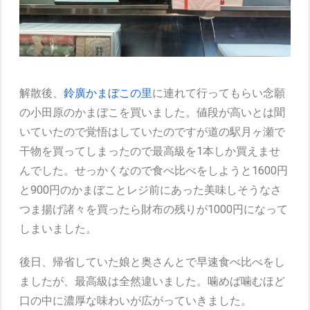
解散後、
鈴廣かまぼこの里
に連れて行ってもらい念願
の小田原のかまぼこを買いました。値段が高いとは聞
いていたので覚悟はしていたのですが道の駅月ヶ瀬で
干物を買ってしまったので最高級を1本しか買えませ
んでした。せっかくなので食べ比べをしようと1600円
と900円のかまぼことレジ前にあった美味しそうなさ
つま揚げ諸々を買ったら財布の残りが1000円になって
しまいました。
後日、帰省していた娘と奥さんとで早速食べ比べをし
ましたが、最高級は全然違いました。噛めば噛むほど
口の中に濃厚な味わいが広がっていきました。