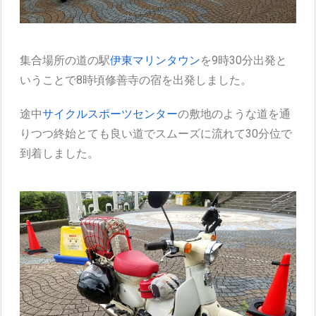
集合場所の道の駅
伊東マリンタウン
を9時30分出発と
いうことで8時頃修善寺の宿を出発しました。
途中
サイクルスポーツセンター
の敷地のような道を通
りつつ終始とても良い道でスムーズに流れて30分位で
到着しました。