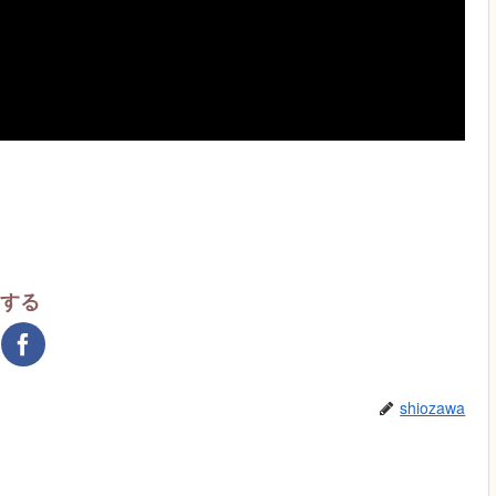
アする
shiozawa