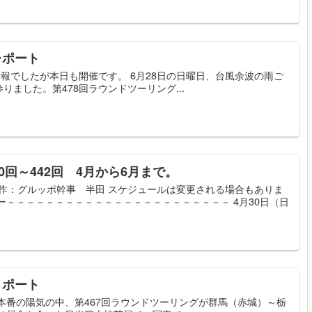
レポート
予報でしたが本日も開催です。 6月28日の日曜日、台風余波の雨ご
ました。第478回ラウンドツーリング...
0回～442回 4月から6月まで。
ring 制作：グルッポ幹事 半田 スケジュールは変更される場合もありま
ー－－－－－－－－－－－－－－－－－－－－－－－ 4月30日（日
リポート
夏本番の陽気の中、第467回ラウンドツーリングが群馬（赤城）～栃