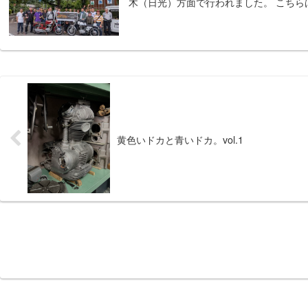
木（日光）方面で行われました。 こちらは
黄色いドカと青いドカ。vol.1