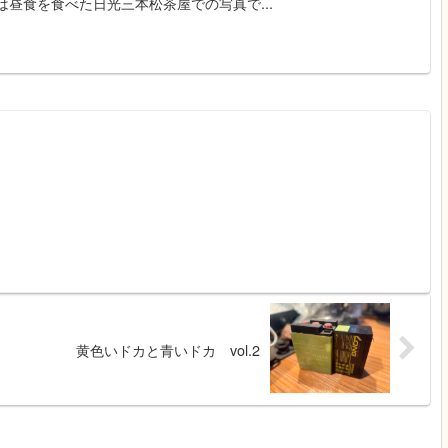
昼食を食べた日光三本松茶屋での写真で...
黄色いドカと青いドカ vol.2