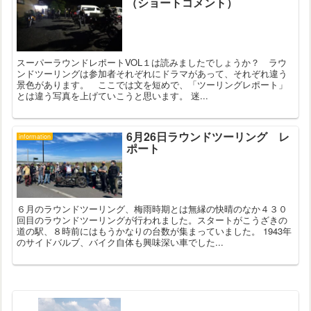
（ショートコメント）
スーパーラウンドレポートVOL１は読みましたでしょうか？ ラウ
ンドツーリングは参加者それぞれにドラマがあって、それぞれ違う
景色があります。 ここでは文を短めで、「ツーリングレポート」
とは違う写真を上げていこうと思います。 迷...
6月26日ラウンドツーリング レ
information
ポート
６月のラウンドツーリング、梅雨時期とは無縁の快晴のなか４３０
回目のラウンドツーリングが行われました。スタートがこうざきの
道の駅、８時前にはもうかなりの台数が集まっていました。 1943年
のサイドバルブ、バイク自体も興味深い車でした...