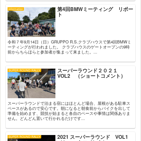
第4回BMWミーティング リポー
information
ト
令和７年9月14日（日）GRUPPO R.S.クラブハウスで第4回BMWミ
ーティングが行われました。 クラブハウスのゲートオープンの9時
前からちらほらと参加者が集まって来ました。...
スーパーラウンド２０２１
SUPER ROUND RALLY
VOL2 （ショートコメント）
スーパーラウンドで泊まる宿にはほとんど場合、屋根がある駐車ス
ペースがあるので安心です。朝になると朝食前からバイクを出して
準備を始めます、競技が始まると各自のペースや事情は関係ありま
せん。どんどん置いて行かれるだけです...
2021 スーパーラウンド VOL1
SUPER ROUND RALLY