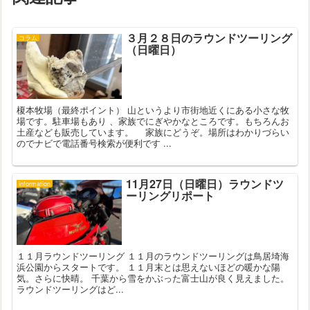
３月２８日のラウンドツーリング
コラム
（日曜日）
榎本牧場（最終ポイント） 山というより市街地近くにある小さな牧
場です。駐車場もあり 、家族でにぎやかなところです。もちろんお
土産なども販売しています。 家族にどうぞ。場所はわかりづらい
のでナビで電話番号検索が便利です ...
11月27日（日曜日）ラウンドツ
information
ーリングリポート
１１月ラウンドツーリング １１月のラウンドツーリングは鳥居埼海
浜公園からスタートです。 １１月末とは思えないほどの暖かな陽
気。さらに快晴。 千葉から雪をかぶった富士山が良く見えました。
ラウンドツーリングはど...