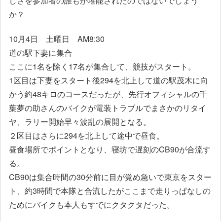
しさを参加者の誰もが堪能されたのではないでしょう
か？
10月4日 土曜日 AM8:30
道の駅下妻に集合
ここに1名を除く17名が集合して、競技がスタート。
1区目は下妻をスタート後294を北上して道の駅茂木に向
かう約48キロのコースだったが、先行オフィシャルの千
葉夢の助さんのバイクが電装トラブルでまさかのリタイ
ヤ、ラリー開始早々波乱の展開となる。
２区目はさらに294を北上して途中で昼食。
昼食場所でポイントとなり、寝坊で遅刻のCB90が合流す
る。
CB90は集合時間の30分前に目が覚め急いで東京をスター
ト、約3時間で本隊と合流したがここまで走りっぱなしの
ためにバイクも本人もすでにクタクタだった。