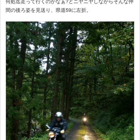
何処迄走って行くのかなぁ?とニヤニヤしながらそんな仲
間の後ろ姿を見送り、県道59に左折。