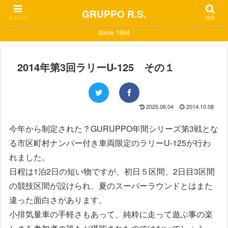
GRUPPO R.S.
メニュー
検索
Since 1984
2014年第3回ラリーU-125 その１
2025.06.04
2014.10.08
今年から制定された？GURUPPO年間シリーズ第3戦とな
る市区町村ナンバー付き車両限定のラリーU-125が行わ
れました。
日程は1泊2日の短い物ですが、初日５区間、2日目3区間
の競技区間が設けられ、夏のスーパーラウンドとはまた
違った面白さがあります。
小排気量車の手軽さもあって、純粋に走って遊ぶ事の楽