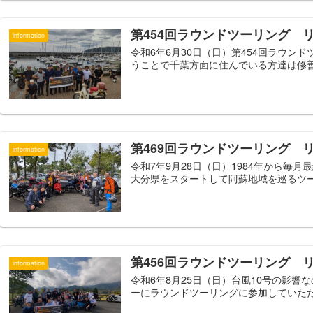
第454回ラウンドツーリング 
information
令和6年6月30日（日）第454回ラウン
うことで千葉方面に住んでいる方達は修善
第469回ラウンドツーリング 
information
令和7年9月28日（日）1984年から毎
大分県をスタートして阿蘇地域を巡るツーリ
第456回ラウンドツーリング 
information
令和6年8月25日（日）台風10号の影
ーにラウンドツーリングに参加していただき