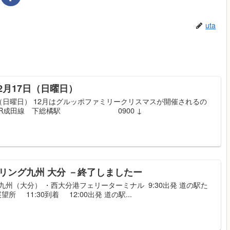
uta
2月17日（日曜日）
日（日曜日） 12月はグルッポファミリークリスマスが開催されるの
 出発時間 JR成田線 下総橘駅 0900 ↓
ーリング九州 大分 －終了しましたー
九州（大分） ・西大分港フェリーターミナル 9:30出発 道の駅た
:30到着 12:00出発 道の駅...