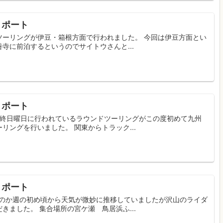
リポート
ドツーリングが伊豆・箱根方面で行われました。 今回は伊豆方面とい
寺に前泊するというのでサイトウさんと...
リポート
月最終日曜日に行われているラウンドツーリングがこの度初めて九州
ングを行いました。 関東からトラック...
リポート
響なのか週の初め頃から天気が微妙に推移していましたが沢山のライダ
ました。 集合場所の宮ケ瀬 鳥居浜ふ...