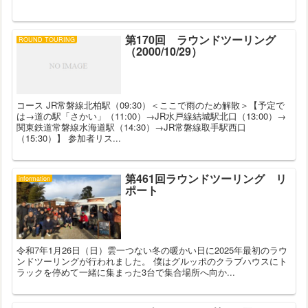
第170回 ラウンドツーリング
ROUND TOURING
（2000/10/29）
コース JR常磐線北柏駅（09:30）＜ここで雨のため解散＞【予定で
は→道の駅「さかい」（11:00）→JR水戸線結城駅北口（13:00）→
関東鉄道常磐線水海道駅（14:30）→JR常磐線取手駅西口
（15:30）】 参加者リス...
第461回ラウンドツーリング リ
information
ポート
令和7年1月26日（日）雲一つない冬の暖かい日に2025年最初のラウ
ンドツーリングが行われました。 僕はグルッポのクラブハウスにト
ラックを停めて一緒に集まった3台で集合場所へ向か...