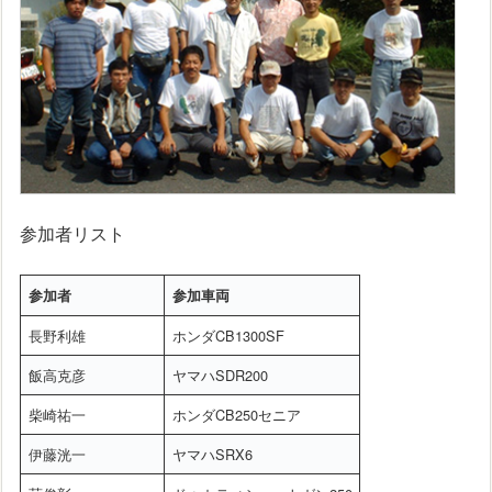
参加者リスト
参加者
参加車両
長野利雄
ホンダCB1300SF
飯高克彦
ヤマハSDR200
柴崎祐一
ホンダCB250セニア
伊藤洸一
ヤマハSRX6