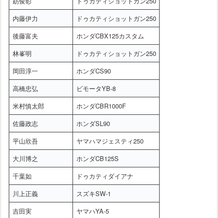
莇俊彰
ドゥカティショットガン250
内藤伊力
ドゥカティショットガン250
後藤富夫
ホンダCBX125カスタム
林峯明
ドゥカティショットガン250
岡田淳一
ホンダCS90
高橋忠弘
ビモータYB-8
米村慎太郎
ホンダCBR1000F
佐藤政志
ホンダSL90
平山欣吾
ヤマハマジェスティ250
大川博之
ホンダCB125S
千葉如
ドゥカティダイアナ
川上正義
スズキSW-1
吉田実
ヤマハYA-5