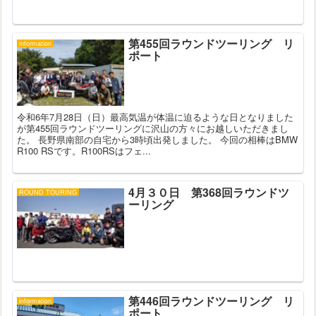
第455回ラウンドツーリング リ
information
ポート
令和6年7月28日（日）最高気温が体温に迫るような日となりました
が第455回ラウンドツーリングに沢山の方々にお越しいただきまし
た。 長野県南部の自宅から3時頃出発しました。 今回の相棒はBMW
R100 RSです。R100RSはフェ...
4月３０日 第368回ラウンドツ
ROUND TOURING
ーリング
第446回ラウンドツーリング リ
information
ポート