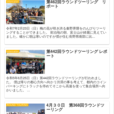
第462回ラウンドツーリング リ
information
ポート
令和7年2月23日（日）梅の花が咲き誇る秦野界隈をのんびりツーリ
ングすることができました。 前泊地の朝、富士山が綺麗に見えてい
ました。確かに朝は寒いのですが僕が住む長野県南部に比...
第442回ラウンドツーリング レポ
information
ート
令和5年6月25日（日）第442回ラウンドツーリングが行われまし
た。 僕は帰りの都心方向へ向かう渋滞の事を考えて、都内のコイン
パーキングにトラックを停めてそこから高速を使って集合場所へ向
かいました。 ...
4月３０日 第368回ラウンドツ
ROUND TOURING
ーリング