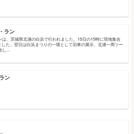
・ラン
ンは、茨城県北浦の白浜で行われました。15日の15時に現地集合
ました。翌日は白浜まつりの一環として旧車の展示、北浦一周ツー
...
・ラン
ー