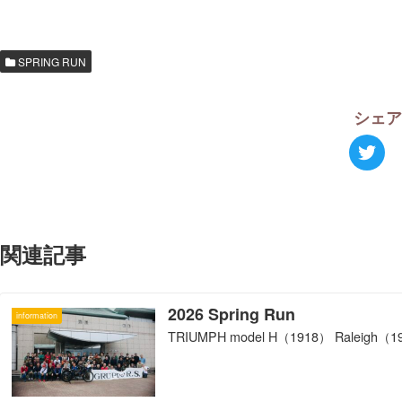
SPRING RUN
シェ
関連記事
2026 Spring Run
information
TRIUMPH model H（1918） Raleigh（19