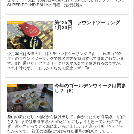
SUPER ROUND RALLYの日程、走行距離を...
第425回 ラウンドツーリング
information
1月30日
今月30日は今年の1回目のラウンドツーリングです。 昨年（2021
年）のラウンドツーリングで数名の方が12回すべて参加されていま
す。例年通りだとファミリークリスマス会で表彰されるのですが、
それも叶わず。 せっかくなので記念レザーTa...
今年のゴールデンウイークは雨多
コラム
し？（6）
釜山の慌ただしい地区から抜け出して、向かったのが海岸線。1泊目
と2泊目までは東海岸線沿いのどこかにしようと思っていたのでま
ず、東へ向かって走り海に出たら北上しようと言う計画（？）だっ
たからです。 韓国の道路につけられた番号の約束として...