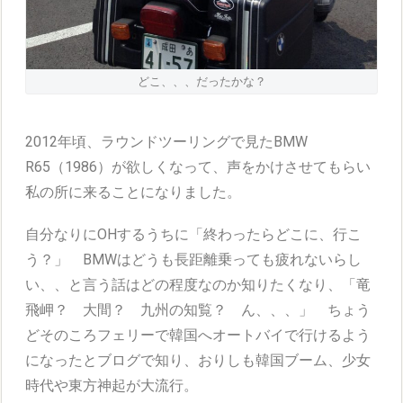
どこ、、、だったかな？
2012年頃、ラウンドツーリングで見たBMW
R65（1986）が欲しくなって、声をかけさせてもらい
私の所に来ることになりました。
自分なりにOHするうちに「終わったらどこに、行こ
う？」 BMWはどうも長距離乗っても疲れないらし
い、、と言う話はどの程度なのか知りたくなり、「竜
飛岬？ 大間？ 九州の知覧？ ん、、、」 ちょう
どそのころフェリーで韓国へオートバイで行けるよう
になったとブログで知り、おりしも韓国ブーム、少女
時代や東方神起が大流行。