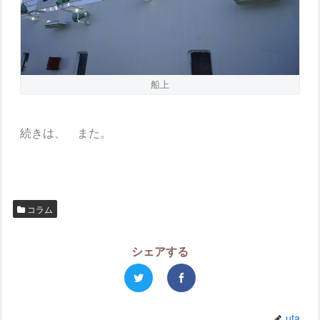
船上
続きは、 また。
コラム
シェアする
uta