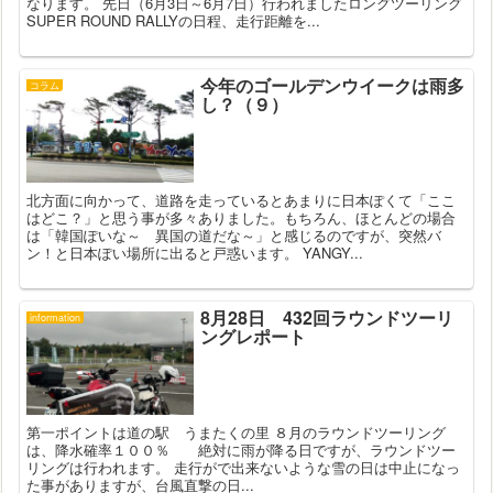
なります。 先日（6月3日～6月7日）行われましたロングツーリング
SUPER ROUND RALLYの日程、走行距離を...
今年のゴールデンウイークは雨多
コラム
し？（９）
北方面に向かって、道路を走っているとあまりに日本ぽくて「ここ
はどこ？」と思う事が多々ありました。もちろん、ほとんどの場合
は「韓国ぽいな～ 異国の道だな～」と感じるのですが、突然バ
ン！と日本ぽい場所に出ると戸惑います。 YANGY...
8月28日 432回ラウンドツーリ
information
ングレポート
第一ポイントは道の駅 うまたくの里 ８月のラウンドツーリング
は、降水確率１００％ 絶対に雨が降る日ですが、ラウンドツー
リングは行われます。 走行がで出来ないような雪の日は中止になっ
た事がありますが、台風直撃の日...