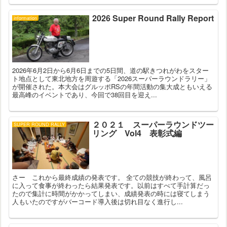
2026 Super Round Rally Report
information
2026年6月2日から6月6日までの5日間、道の駅きつれがわをスター
ト地点として東北地方を周遊する「2026スーパーラウンドラリー」
が開催された。本大会はグルッポRSの年間活動の集大成ともいえる
最高峰のイベントであり、今回で38回目を迎え...
２０２１ スーパーラウンドツー
SUPER ROUND RALLY
リング Vol4 表彰式編
さー これから最終成績の発表です。 全ての競技が終わって、風呂
に入って食事が終わったら結果発表です。以前はすべて手計算だっ
たので集計に時間がかかってしまい、成績発表の時には寝てしまう
人もいたのですがバーコード導入後は切れ目なく進行し...