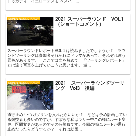
ドゥカティ イエローデスモ ベスパ ...
2021 スーパーラウンド VOL1
SUPER ROUND RALLY
（ショートコメント）
スーパーラウンドレポートVOL１は読みましたでしょうか？ ラウ
ンドツーリングは参加者それぞれにドラマがあって、それぞれ違う
景色があります。 ここでは文を短めで、「ツーリングレポート」
とは違う写真を上げていこうと思います。 迷...
2021 スーパーラウンドツーリ
SUPER ROUND RALLY
ング Vol3 後編
通行止め いつガソリンを入れたらいいか？ などは予め計画してい
る競技者も多いのですが、ずぼらな私はラリー中この様にルート変
更、区間変更があるのでその時勝負です。今回の様にルートが通行
止めだったらどうするか？ それは結団...