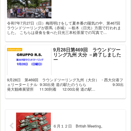
令和7年7月27日（日）梅雨明けをして夏本番の陽気の中、第467回
ラウンドツーリングが群馬（赤城）～栃木（日光）方面で行われま
した。 こちらは昼食を食べた日光三本松茶屋での写真で...
9月28日第469回 ラウンドツー
information
リング九州 大分 －終了しました
ー
9月28日 第469回 ラウンドツーリング九州（大分） ・西大分港フ
ェリーターミナル 9:30出発 道の駅たのうらら 9:30出
発大観峰展望所 11:30到着 12:00出発 道の駅...
６月１２日 British Meeting。