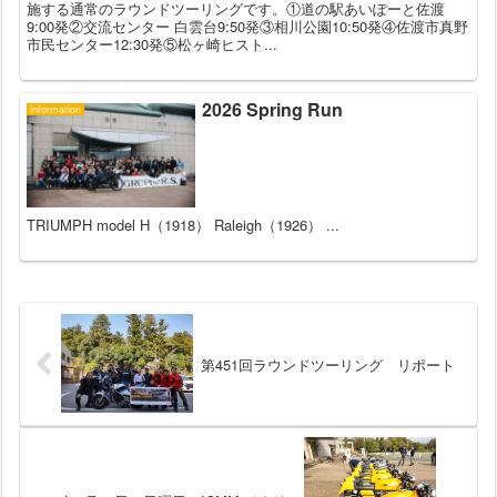
施する通常のラウンドツーリングです。①道の駅あいぽーと佐渡
9:00発②交流センター 白雲台9:50発③相川公園10:50発④佐渡市真野
市民センター12:30発⑤松ヶ崎ヒスト...
2026 Spring Run
information
TRIUMPH model H（1918） Raleigh（1926） ...
第451回ラウンドツーリング リポート