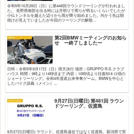
令和5年10月29日（日）に第446回ラウンドツーリングが行われまし
た。 長野県南部を出る時には月明りで周りが明るいくらいでしたが
小仏トンネルを越えた辺りから雨が降り始めました。向かう先は朝
焼けが見えていましたが今回のツーリングの解散...
第2回BMWミーティングのお知ら
BMWミーティング
せ ー終了しましたー
日時：令和5年9月17日（日）雨天決行 場所：GRUPPO R.S.クラブ
ハウス 時間：9時より14時頃まで 内容：10時頃より往復50キロ弱の
ショートツーリング。令和4年度産お米争奪ゲーム。BMWを中心と
したバイク談義（メイン）...
9月27日(日曜日) 第481回 ラウン
information
ドツーリング、佐渡島
9月27日(日曜日) ラウンド、佐渡島遠征ではなく佐渡島、新潟県で実