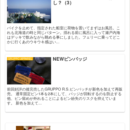
し？（3）
バイクを止めて、指定された船室に荷物を置いてまずはお風呂。こ
れも北海道の時と同じパターン。揺れる前に風呂に入って瀬戸内海
はデッキで飲みながら眺める事にしました。フェリーに乗ってどこ
かに行くあのウキウキ感はい...
NEWピンバッジ
GRUPPO APPAREL
前回好評の後完売したGRUPPO R.S.ピンバッチが新色を加えて再販
売。 通常固定ピン1本を2本にして、バッジが回転するのを防止する
他、ピン留めが外れることによるピン紛失のリスクを抑えていま
す。 新色を加えて...