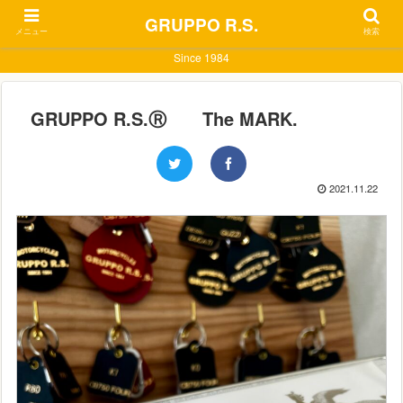
GRUPPO R.S.
メニュー
検索
Since 1984
GRUPPO R.S.Ⓡ The MARK.
2021.11.22