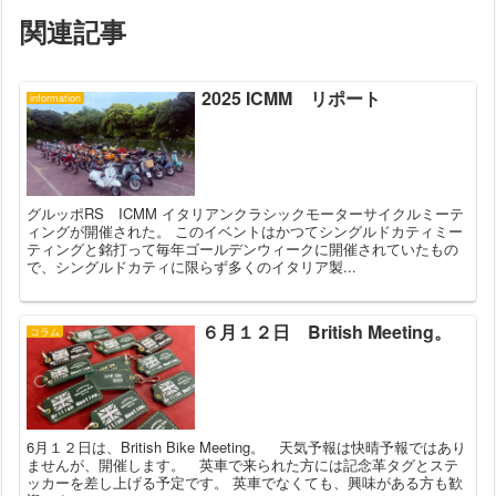
関連記事
2025 ICMM リポート
information
グルッポRS ICMM イタリアンクラシックモーターサイクルミーテ
ィングが開催された。 このイベントはかつてシングルドカティミー
ティングと銘打って毎年ゴールデンウィークに開催されていたもの
で、シングルドカティに限らず多くのイタリア製...
６月１２日 British Meeting。
コラム
6月１２日は、British Bike Meeting。 天気予報は快晴予報ではあり
ませんが、開催します。 英車で来られた方には記念革タグとステ
ッカーを差し上げる予定です。 英車でなくても、興味がある方も歓