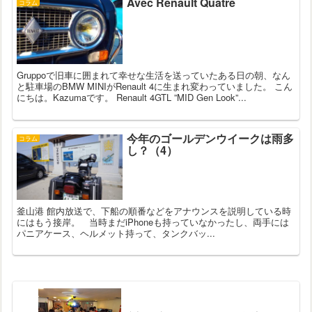
Avec Renault Quatre
コラム
Gruppoで旧車に囲まれて幸せな生活を送っていたある日の朝、なん
と駐車場のBMW MINIがRenault 4に生まれ変わっていました。 こん
にちは。Kazumaです。 Renault 4GTL ”MID Gen Look”...
今年のゴールデンウイークは雨多
コラム
し？（4）
釜山港 館内放送で、下船の順番などをアナウンスを説明している時
にはもう接岸。 当時まだiPhoneも持っていなかったし、両手には
パニアケース、ヘルメット持って、タンクバッ...