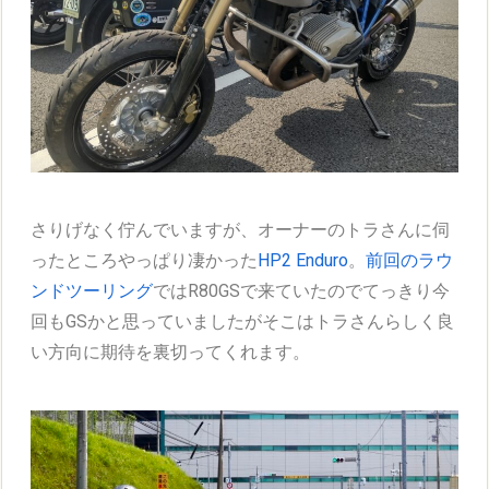
さりげなく佇んでいますが、オーナーのトラさんに伺
ったところやっぱり凄かった
HP2 Enduro
。
前回のラウ
ンドツーリング
ではR80GSで来ていたのでてっきり今
回もGSかと思っていましたがそこはトラさんらしく良
い方向に期待を裏切ってくれます。