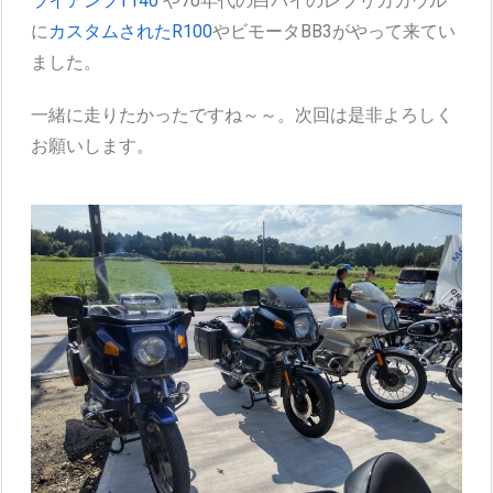
ライアンフT140
や70年代の白バイのレプリカカウル
に
カスタムされたR100
やビモータBB3がやって来てい
ました。
一緒に走りたかったですね～～。次回は是非よろしく
お願いします。