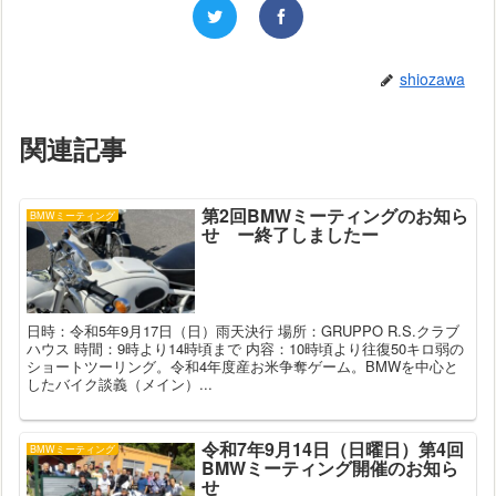
shiozawa
関連記事
第2回BMWミーティングのお知ら
BMWミーティング
せ ー終了しましたー
日時：令和5年9月17日（日）雨天決行 場所：GRUPPO R.S.クラブ
ハウス 時間：9時より14時頃まで 内容：10時頃より往復50キロ弱の
ショートツーリング。令和4年度産お米争奪ゲーム。BMWを中心と
したバイク談義（メイン）...
令和7年9月14日（日曜日）第4回
BMWミーティング
BMWミーティング開催のお知ら
せ