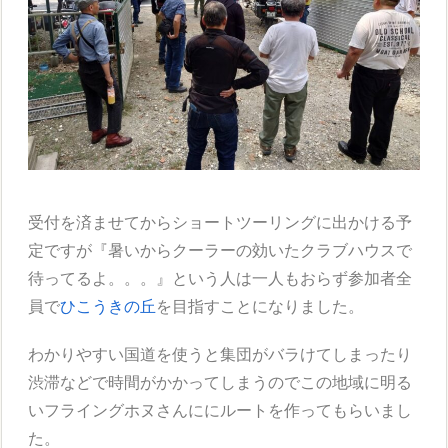
受付を済ませてからショートツーリングに出かける予
定ですが『暑いからクーラーの効いたクラブハウスで
待ってるよ。。。』という人は一人もおらず参加者全
員で
ひこうきの丘
を目指すことになりました。
わかりやすい国道を使うと集団がバラけてしまったり
渋滞などで時間がかかってしまうのでこの地域に明る
いフライングホヌさんににルートを作ってもらいまし
た。