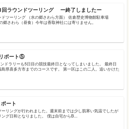
第461回ラウンドツーリング ー終了しましたー
ラウンドツーリング （水の郷さわら方面） 佐倉歴史博物館駐車場
郷さわら（昼食）今年は香取神社には寄りません。
 リポート⑤
ウンドラリーも5日目の競技最終日となってしまいました。 最終日
福島県喜多方市までのコースです。 第一区はこの二人。追いかけた
リポート
ンドツーリングが行われました。週末前までは少し肌寒い気温でしたが
グ日和となりました。 僕は自宅からB...