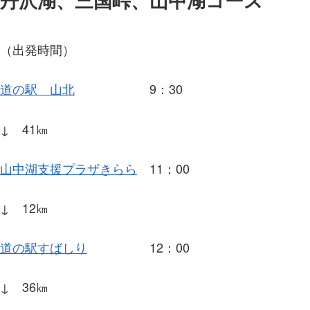
丹沢湖、三国峠、山中湖コース
（出発時間）
道の駅 山北
9：30
↓ 41㎞
山中湖支援プラザきらら
11：00
↓ 12㎞
道の駅すばしり
12：00
↓ 36㎞