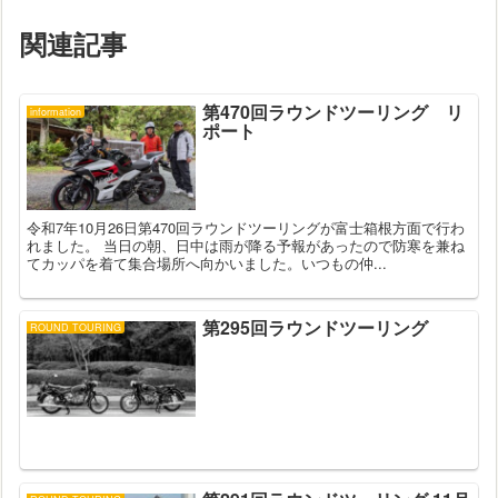
関連記事
第470回ラウンドツーリング リ
information
ポート
令和7年10月26日第470回ラウンドツーリングが富士箱根方面で行わ
れました。 当日の朝、日中は雨が降る予報があったので防寒を兼ね
てカッパを着て集合場所へ向かいました。いつもの仲...
第295回ラウンドツーリング
ROUND TOURING