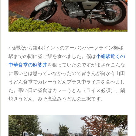
小絹駅から第4ポイントのアーバンパークライン梅郷
駅までの間に昼ご飯を食べました。僕は
小絹駅近くの
中華食堂の麻婆丼
を狙っていたのですがまさかこんな
に寒いとは思っていなかったので皆さんが向かう山田
うどん食堂でカレーうどんプラス中ライスを食べまし
た。寒い日の昼食はカレーうどん（ライス必須）、鍋
焼きうどん、みそ煮込みうどんの三択です。