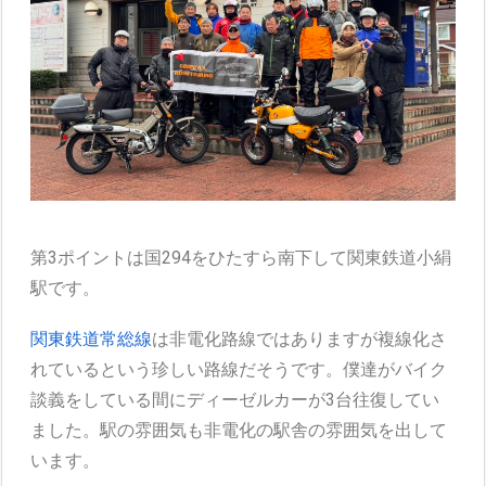
第3ポイントは国294をひたすら南下して関東鉄道小絹
駅です。
関東鉄道常総線
は非電化路線ではありますが複線化さ
れているという珍しい路線だそうです。僕達がバイク
談義をしている間にディーゼルカーが3台往復してい
ました。駅の雰囲気も非電化の駅舎の雰囲気を出して
います。