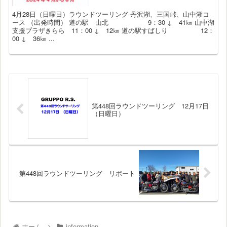
4月28日（日曜日）ラウンドツーリング 丹沢湖、三国峠、山中湖コ
ース （出発時間） 道の駅 山北 9：30 ↓ 41㎞ 山中湖
支援プラザきらら 11：00 ↓ 12㎞ 道の駅すばしり 12：
00 ↓ 36㎞ ...
第448回ラウンドツーリング 12月17日
（日曜日）
第448回ラウンドツーリング リポート
ホーム
information