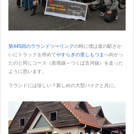
第445回のラウンドツーリング
の時に僕は道の駅さか
いにトラックを停めて
やすらぎの里しもつま
へ向かっ
たのと同じコース（若境線～つくば古河線）を走った
ように思います。
ラウンドには珍しい？新しめの大型バイクと共に。