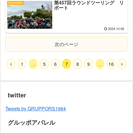
第457回ラウンドツーリング リ
information
ポート
2024.10.06
次のページ
1
…
5
6
7
8
9
…
16
twitter
Tweets by GRUPPORS1984
グルッポアパレル