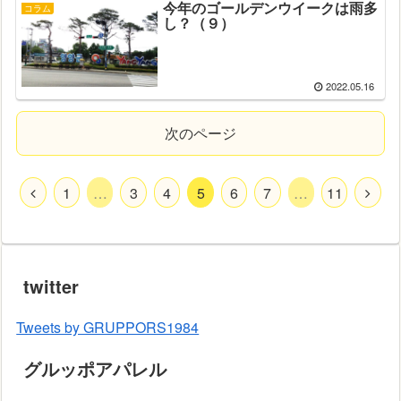
今年のゴールデンウイークは雨多
コラム
し？（９）
2022.05.16
次のページ
1
…
3
4
5
6
7
…
11
twitter
Tweets by GRUPPORS1984
グルッポアパレル