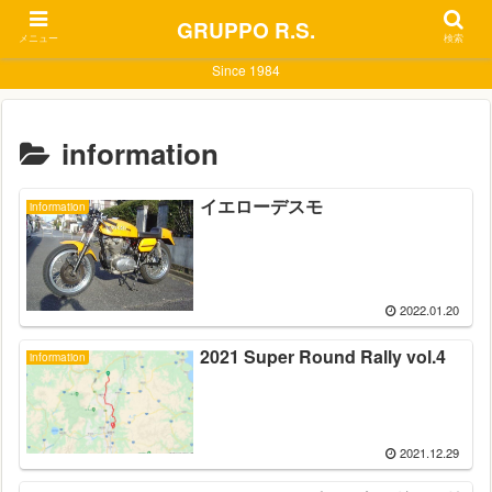
GRUPPO R.S.
メニュー
検索
Since 1984
information
イエローデスモ
information
2022.01.20
2021 Super Round Rally vol.4
information
2021.12.29